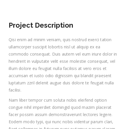
Project Description
Qisi enim ad minim veniam, quis nostrud exerci tation
ullamcorper suscipit lobortis nisl ut aliquip ex ea
commodo consequat. Duis autem vel eum iriure dolor in
hendrerit in vulputate velit esse molestie consequat, vel
illum dolore eu feugiat nulla facilisis at vero eros et
accumsan et iusto odio dignissim qui blandit praesent
luptatum zzril delenit augue duis dolore te feugait nulla
facilisi.
Nam liber tempor cum soluta nobis eleifend option
congue nihil imperdiet domingid quod mazim placerat
facer possim assum demonstraverunt lectores legere.
Eodem modo typi, qui nunc nobis videntur parum clari,
fiant sollemnes in futurum nunc putamus parum claram.