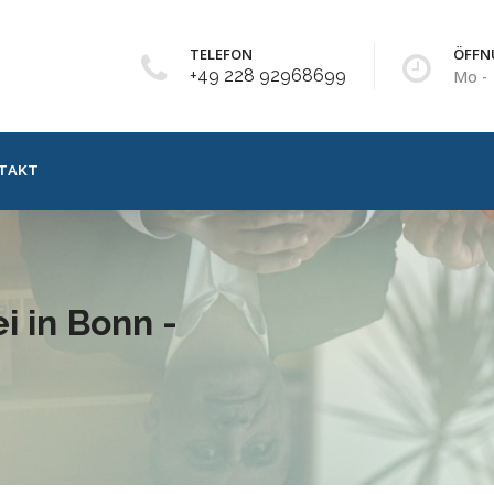
TELEFON
ÖFFN
+49 228 92968699
Mo - 
TAKT
 in Bonn -